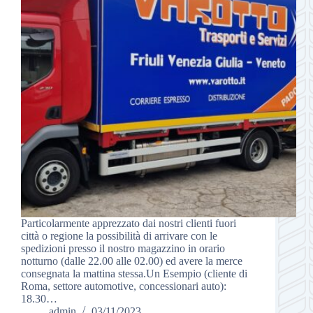
Particolarmente apprezzato dai nostri clienti fuori
città o regione la possibilità di arrivare con le
spedizioni presso il nostro magazzino in orario
notturno (dalle 22.00 alle 02.00) ed avere la merce
consegnata la mattina stessa.Un Esempio (cliente di
Roma, settore automotive, concessionari auto):
18.30…
admin
03/11/2023