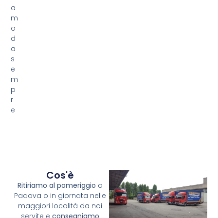
a
m
o
d
a
s
e
m
p
r
e
Cos'è
Ritiriamo al pomeriggio
a
Padova o in giornata nelle
maggiori località da noi
servite e
consegniamo