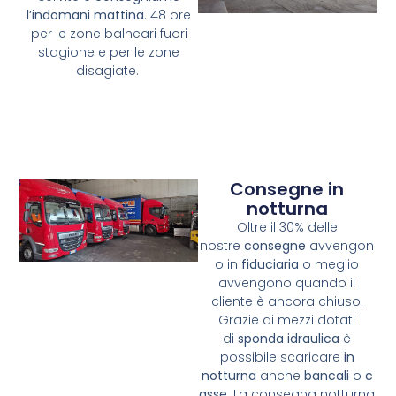
l’indomani mattina
. 48 ore
per le zone balneari fuori
stagione e per le zone
disagiate.
Consegne in
notturna
Oltre il 30% delle
nostre
consegne
avvengon
o in
fiduciaria
o meglio
avvengono quando il
cliente è ancora chiuso.
Grazie ai mezzi dotati
di
sponda idraulica
è
possibile scaricare
in
notturna
anche
bancali
o
c
asse
. La consegna notturna